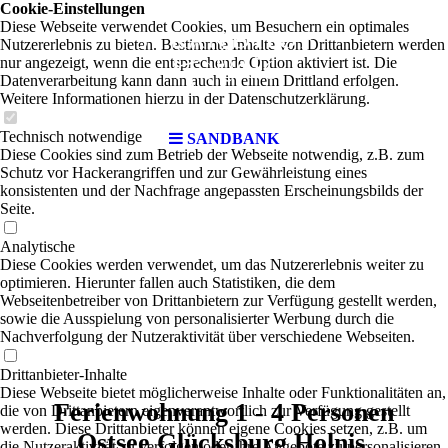
Cookie-Einstellungen
Diese Webseite verwendet Cookies, um Besuchern ein optimales
Nutzererlebnis zu bieten. Bestimmte Inhalte von Drittanbietern werden
nur angezeigt, wenn die entsprechende Option aktiviert ist. Die
Datenverarbeitung kann dann auch in einem Drittland erfolgen.
Weitere Informationen hierzu in der Datenschutzerklärung.
Technisch notwendige
SANDBANK
Diese Cookies sind zum Betrieb der Webseite notwendig, z.B. zum
Schutz vor Hackerangriffen und zur Gewährleistung eines
konsistenten und der Nachfrage angepassten Erscheinungsbilds der
Seite.
Analytische
Diese Cookies werden verwendet, um das Nutzererlebnis weiter zu
optimieren. Hierunter fallen auch Statistiken, die dem
Webseitenbetreiber von Drittanbietern zur Verfügung gestellt werden,
sowie die Ausspielung von personalisierter Werbung durch die
Nachverfolgung der Nutzeraktivität über verschiedene Webseiten.
Drittanbieter-Inhalte
Diese Webseite bietet möglicherweise Inhalte oder Funktionalitäten an,
Ferienwohnung 1 - 4 Personen
die von Drittanbietern eigenverantwortlich zur Verfügung gestellt
werden. Diese Drittanbieter können eigene Cookies setzen, z.B. um
Ostsee Glücksburg Holnis
die Nutzeraktivität zu verfolgen oder ihre Angebote zu personalisieren